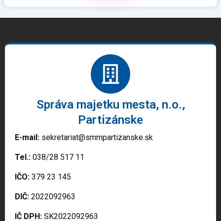
Správa majetku mesta, n.o.,
Partizánske
E-mail:
sekretariat@smmpartizanske.sk
Tel.:
038/28 517 11
IČO:
379 23 145
DIČ:
2022092963
IČ DPH:
SK2022092963