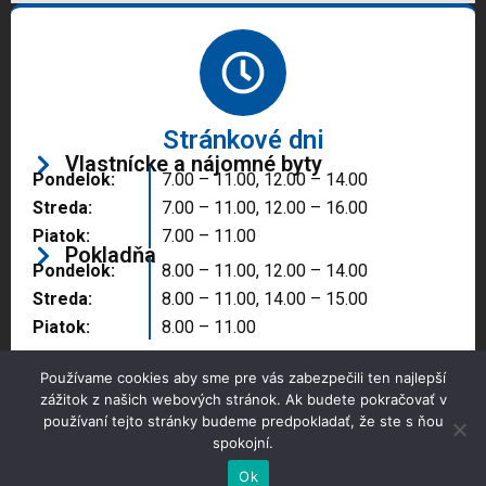
Stránkové dni
Vlastnícke a nájomné byty
Pondelok:
7.00 – 11.00, 12.00 – 14.00
Streda:
7.00 – 11.00, 12.00 – 16.00
Piatok:
7.00 – 11.00
Pokladňa
Pondelok:
8.00 – 11.00, 12.00 – 14.00
Streda:
8.00 – 11.00, 14.00 – 15.00
Piatok:
8.00 – 11.00
Používame cookies aby sme pre vás zabezpečili ten najlepší
zážitok z našich webových stránok. Ak budete pokračovať v
používaní tejto stránky budeme predpokladať, že ste s ňou
spokojní.
Copyright © 2025 Správa majetku mesta, n.o.,
Partizánske
Ok