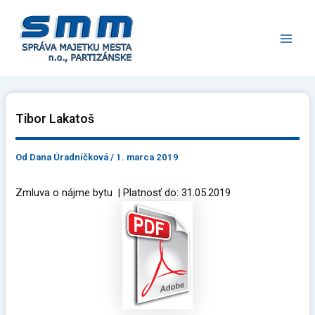
Preskočiť
Main
na
Men
obsah
Tibor Lakatoš
Od
Dana Úradníčková
/
1. marca 2019
Zmluva o nájme bytu | Platnosť do: 31.05.2019