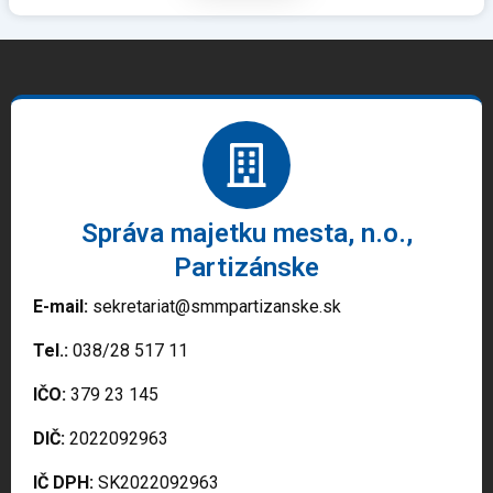
Správa majetku mesta, n.o.,
Partizánske
E-mail:
sekretariat@smmpartizanske.sk
Tel.:
038/28 517 11
IČO:
379 23 145
DIČ:
2022092963
IČ DPH:
SK2022092963