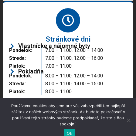
Stránkové dni
Vlastnícke a nájomné byty
Pondelok:
7.00 – 11.00, 12.00 – 14.00
Streda:
7.00 – 11.00, 12.00 – 16.00
Piatok:
7.00 – 11.00
Pokladňa
Pondelok:
8.00 – 11.00, 12.00 – 14.00
Streda:
8.00 – 11.00, 14.00 – 15.00
Piatok:
8.00 – 11.00
Používame cookies aby sme pre vás zabezpečili ten najlepší
zážitok z našich webových stránok. Ak budete pokračovať v
používaní tejto stránky budeme predpokladať, že ste s ňou
spokojní.
Copyright © 2025 Správa majetku mesta, n.o.,
Partizánske
Ok