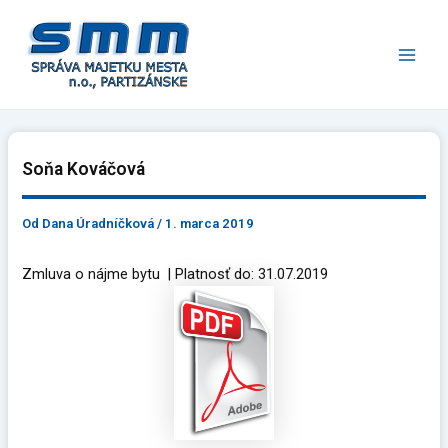
Preskočiť
Main
na
Men
obsah
Soňa Kováčová
Od
Dana Úradníčková
/
1. marca 2019
Zmluva o nájme bytu | Platnosť do: 31.07.2019