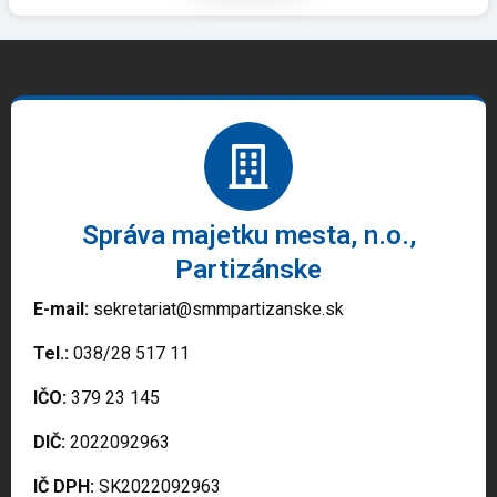
Správa majetku mesta, n.o.,
Partizánske
E-mail:
sekretariat@smmpartizanske.sk
Tel.:
038/28 517 11
IČO:
379 23 145
DIČ:
2022092963
IČ DPH:
SK2022092963