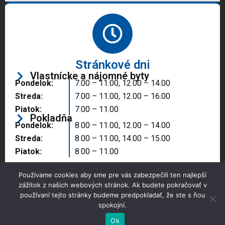
Stránkové dni
Vlastnícke a nájomné byty
Pondelok:
7.00 – 11.00, 12.00 – 14.00
Streda:
7.00 – 11.00, 12.00 – 16.00
Piatok:
7.00 – 11.00
Pokladňa
Pondelok:
8.00 – 11.00, 12.00 – 14.00
Streda:
8.00 – 11.00, 14.00 – 15.00
Piatok:
8.00 – 11.00
Používame cookies aby sme pre vás zabezpečili ten najlepší
zážitok z našich webových stránok. Ak budete pokračovať v
používaní tejto stránky budeme predpokladať, že ste s ňou
spokojní.
Copyright © 2025 Správa majetku mesta, n.o.,
Partizánske
Ok