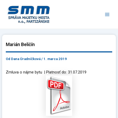
Preskočiť
Main
na
Men
obsah
Marián Beličín
Od
Dana Úradníčková
/
1. marca 2019
Zmluva o nájme bytu | Platnosť do: 31.07.2019