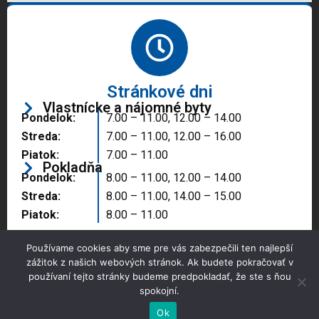
Stránkové dni
Vlastnícke a nájomné byty
Pondelok:
7.00 – 11.00, 12.00 – 14.00
Streda:
7.00 – 11.00, 12.00 – 16.00
Piatok:
7.00 – 11.00
Pokladňa
Pondelok:
8.00 – 11.00, 12.00 – 14.00
Streda:
8.00 – 11.00, 14.00 – 15.00
Piatok:
8.00 – 11.00
Používame cookies aby sme pre vás zabezpečili ten najlepší
zážitok z našich webových stránok. Ak budete pokračovať v
používaní tejto stránky budeme predpokladať, že ste s ňou
spokojní.
Copyright © 2025 Správa majetku mesta, n.o.,
Partizánske
Ok