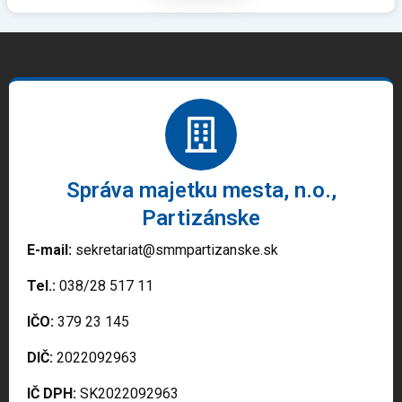
Správa majetku mesta, n.o.,
Partizánske
E-mail:
sekretariat@smmpartizanske.sk
Tel.:
038/28 517 11
IČO:
379 23 145
DIČ:
2022092963
IČ DPH:
SK2022092963