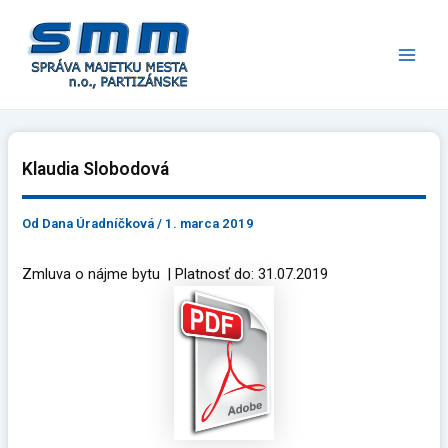
Preskočiť
Main
na
Men
obsah
Klaudia Slobodová
Od
Dana Úradníčková
/
1. marca 2019
Zmluva o nájme bytu | Platnosť do: 31.07.2019