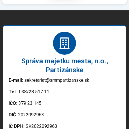
Správa majetku mesta, n.o.,
Partizánske
E-mail:
sekretariat@smmpartizanske.sk
Tel.:
038/28 517 11
IČO:
379 23 145
DIČ:
2022092963
IČ DPH:
SK2022092963