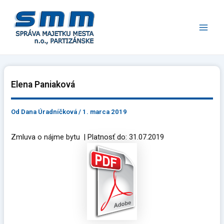
Preskočiť
Main
na
Men
obsah
Elena Paniaková
Od
Dana Úradníčková
/
1. marca 2019
Zmluva o nájme bytu | Platnosť do: 31.07.2019