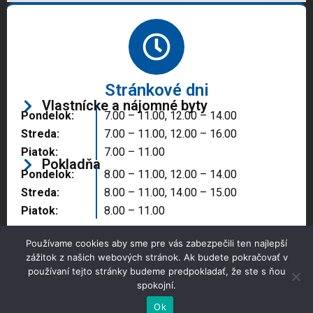
Stránkové dni
Vlastnícke a nájomné byty
Pondelok:
7.00 – 11.00, 12.00 – 14.00
Streda:
7.00 – 11.00, 12.00 – 16.00
Piatok:
7.00 – 11.00
Pokladňa
Pondelok:
8.00 – 11.00, 12.00 – 14.00
Streda:
8.00 – 11.00, 14.00 – 15.00
Piatok:
8.00 – 11.00
Používame cookies aby sme pre vás zabezpečili ten najlepší
zážitok z našich webových stránok. Ak budete pokračovať v
používaní tejto stránky budeme predpokladať, že ste s ňou
spokojní.
Copyright © 2025 Správa majetku mesta, n.o.,
Partizánske
Ok