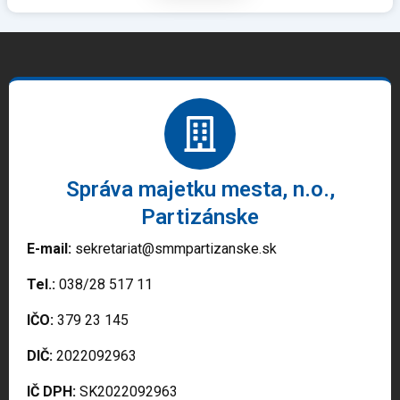
Správa majetku mesta, n.o.,
Partizánske
E-mail:
sekretariat@smmpartizanske.sk
Tel.:
038/28 517 11
IČO:
379 23 145
DIČ:
2022092963
IČ DPH:
SK2022092963