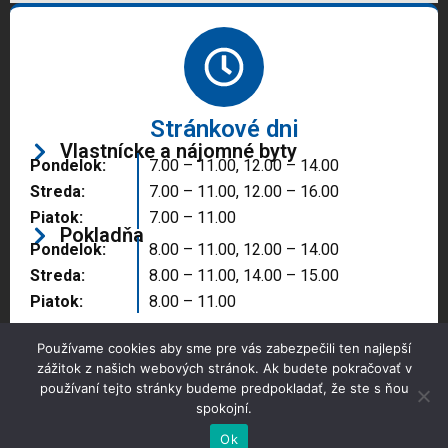
Stránkové dni
Vlastnícke a nájomné byty
Pondelok:
7.00 – 11.00, 12.00 – 14.00
Streda:
7.00 – 11.00, 12.00 – 16.00
Piatok:
7.00 – 11.00
Pokladňa
Pondelok:
8.00 – 11.00, 12.00 – 14.00
Streda:
8.00 – 11.00, 14.00 – 15.00
Piatok:
8.00 – 11.00
Používame cookies aby sme pre vás zabezpečili ten najlepší
zážitok z našich webových stránok. Ak budete pokračovať v
používaní tejto stránky budeme predpokladať, že ste s ňou
spokojní.
Copyright © 2025 Správa majetku mesta, n.o.,
Partizánske
Ok