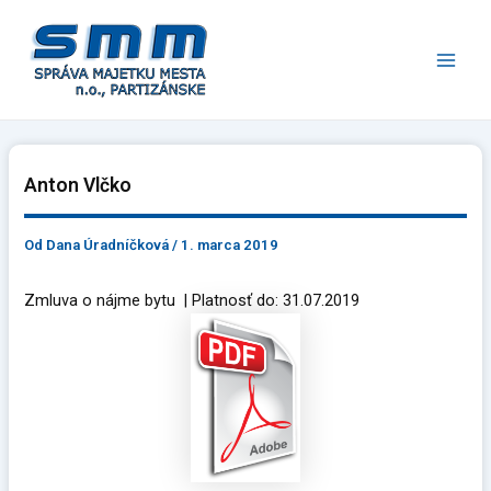
Preskočiť
Main
na
Men
obsah
Anton Vlčko
Od
Dana Úradníčková
/
1. marca 2019
Zmluva o nájme bytu | Platnosť do: 31.07.2019