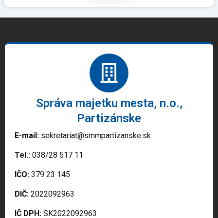
Správa majetku mesta, n.o.,
Partizánske
E-mail:
sekretariat@smmpartizanske.sk
Tel.:
038/28 517 11
IČO:
379 23 145
DIČ:
2022092963
IČ DPH:
SK2022092963