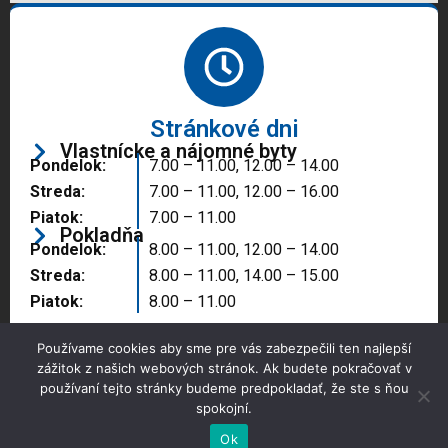
Stránkové dni
Vlastnícke a nájomné byty
Pondelok:
7.00 – 11.00, 12.00 – 14.00
Streda:
7.00 – 11.00, 12.00 – 16.00
Piatok:
7.00 – 11.00
Pokladňa
Pondelok:
8.00 – 11.00, 12.00 – 14.00
Streda:
8.00 – 11.00, 14.00 – 15.00
Piatok:
8.00 – 11.00
Používame cookies aby sme pre vás zabezpečili ten najlepší
zážitok z našich webových stránok. Ak budete pokračovať v
používaní tejto stránky budeme predpokladať, že ste s ňou
spokojní.
Copyright © 2025 Správa majetku mesta, n.o.,
Partizánske
Ok