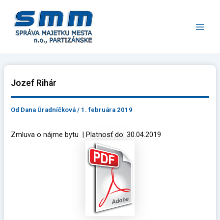
Preskočiť
Main
na
Men
obsah
Jozef Rihár
Od
Dana Úradníčková
/
1. februára 2019
Zmluva o nájme bytu | Platnosť do: 30.04.2019