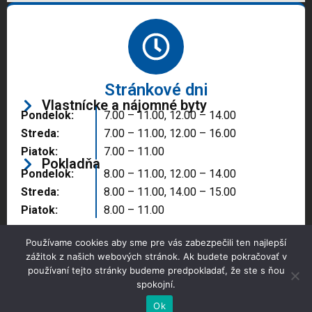
Stránkové dni
Vlastnícke a nájomné byty
Pondelok:
7.00 – 11.00, 12.00 – 14.00
Streda:
7.00 – 11.00, 12.00 – 16.00
Piatok:
7.00 – 11.00
Pokladňa
Pondelok:
8.00 – 11.00, 12.00 – 14.00
Streda:
8.00 – 11.00, 14.00 – 15.00
Piatok:
8.00 – 11.00
Používame cookies aby sme pre vás zabezpečili ten najlepší
zážitok z našich webových stránok. Ak budete pokračovať v
používaní tejto stránky budeme predpokladať, že ste s ňou
spokojní.
Copyright © 2025 Správa majetku mesta, n.o.,
Partizánske
Ok