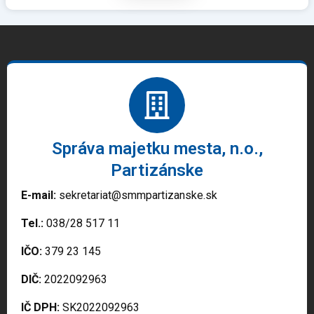
Správa majetku mesta, n.o.,
Partizánske
E-mail:
sekretariat@smmpartizanske.sk
Tel.:
038/28 517 11
IČO:
379 23 145
DIČ:
2022092963
IČ DPH:
SK2022092963