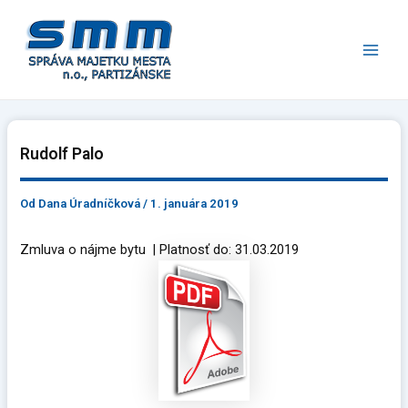
Preskočiť
Main
na
Men
obsah
Rudolf Palo
Od
Dana Úradníčková
/
1. januára 2019
Zmluva o nájme bytu | Platnosť do: 31.03.2019