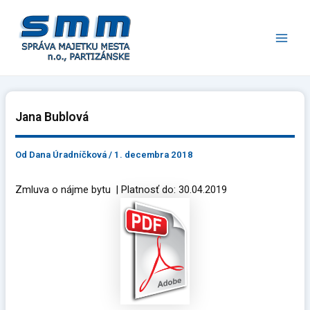
Preskočiť
Main
na
Men
obsah
Jana Bublová
Od
Dana Úradníčková
/
1. decembra 2018
Zmluva o nájme bytu | Platnosť do: 30.04.2019