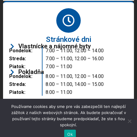
Stránkové dni
Vlastnícke a nájomné byty
Pondelok:
7.00 – 11.00, 12.00 – 14.00
Streda:
7.00 – 11.00, 12.00 – 16.00
Piatok:
7.00 – 11.00
Pokladňa
Pondelok:
8.00 – 11.00, 12.00 – 14.00
Streda:
8.00 – 11.00, 14.00 – 15.00
Piatok:
8.00 – 11.00
Používame cookies aby sme pre vás zabezpečili ten najlepší
zážitok z našich webových stránok. Ak budete pokračovať v
používaní tejto stránky budeme predpokladať, že ste s ňou
spokojní.
Copyright © 2025 Správa majetku mesta, n.o.,
Partizánske
Ok