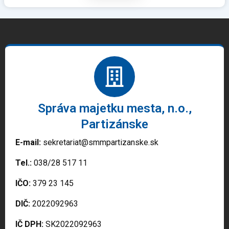
Správa majetku mesta, n.o.,
Partizánske
E-mail:
sekretariat@smmpartizanske.sk
Tel.:
038/28 517 11
IČO:
379 23 145
DIČ:
2022092963
IČ DPH:
SK2022092963