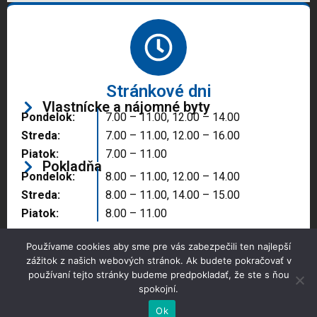
Stránkové dni
Vlastnícke a nájomné byty
Pondelok:
7.00 – 11.00, 12.00 – 14.00
Streda:
7.00 – 11.00, 12.00 – 16.00
Piatok:
7.00 – 11.00
Pokladňa
Pondelok:
8.00 – 11.00, 12.00 – 14.00
Streda:
8.00 – 11.00, 14.00 – 15.00
Piatok:
8.00 – 11.00
Používame cookies aby sme pre vás zabezpečili ten najlepší
zážitok z našich webových stránok. Ak budete pokračovať v
používaní tejto stránky budeme predpokladať, že ste s ňou
spokojní.
Copyright © 2025 Správa majetku mesta, n.o.,
Partizánske
Ok