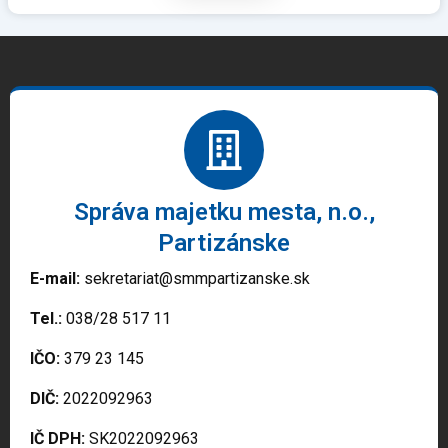
Správa majetku mesta, n.o.,
Partizánske
E-mail:
sekretariat@smmpartizanske.sk
Tel.:
038/28 517 11
IČO:
379 23 145
DIČ:
2022092963
IČ DPH:
SK2022092963