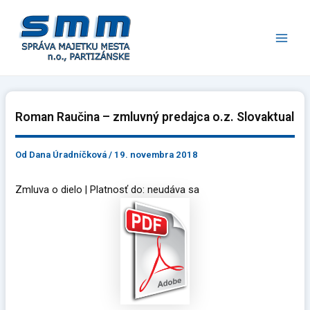
Preskočiť
Main
na
Men
obsah
Roman Raučina – zmluvný predajca o.z. Slovaktual
Od
Dana Úradníčková
/
19. novembra 2018
Zmluva o dielo | Platnosť do: neudáva sa