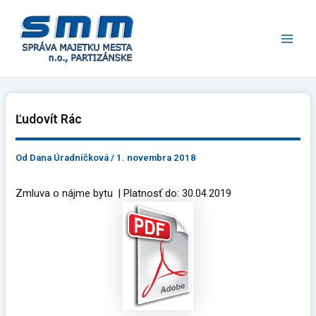
Preskočiť
Main
na
Men
obsah
Ľudovít Rác
Od
Dana Úradníčková
/
1. novembra 2018
Zmluva o nájme bytu | Platnosť do: 30.04.2019