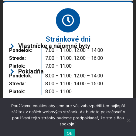
Stránkové dni
Vlastnícke a nájomné byty
Pondelok:
7.00 – 11.00, 12.00 – 14.00
Streda:
7.00 – 11.00, 12.00 – 16.00
Piatok:
7.00 – 11.00
Pokladňa
Pondelok:
8.00 – 11.00, 12.00 – 14.00
Streda:
8.00 – 11.00, 14.00 – 15.00
Piatok:
8.00 – 11.00
Používame cookies aby sme pre vás zabezpečili ten najlepší
zážitok z našich webových stránok. Ak budete pokračovať v
používaní tejto stránky budeme predpokladať, že ste s ňou
spokojní.
Copyright © 2025 Správa majetku mesta, n.o.,
Partizánske
Ok