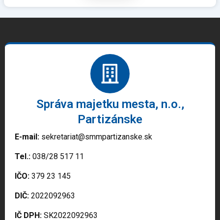
Správa majetku mesta, n.o.,
Partizánske
E-mail:
sekretariat@smmpartizanske.sk
Tel.:
038/28 517 11
IČO:
379 23 145
DIČ:
2022092963
IČ DPH:
SK2022092963