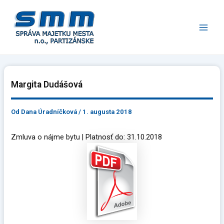
Preskočiť
Main
na
Men
obsah
Margita Dudášová
Od
Dana Úradníčková
/
1. augusta 2018
Zmluva o nájme bytu | Platnosť do: 31.10.2018