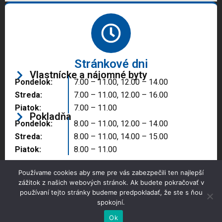
Stránkové dni
Vlastnícke a nájomné byty
Pondelok:
7.00 – 11.00, 12.00 – 14.00
Streda:
7.00 – 11.00, 12.00 – 16.00
Piatok:
7.00 – 11.00
Pokladňa
Pondelok:
8.00 – 11.00, 12.00 – 14.00
Streda:
8.00 – 11.00, 14.00 – 15.00
Piatok:
8.00 – 11.00
Používame cookies aby sme pre vás zabezpečili ten najlepší
zážitok z našich webových stránok. Ak budete pokračovať v
používaní tejto stránky budeme predpokladať, že ste s ňou
spokojní.
Copyright © 2025 Správa majetku mesta, n.o.,
Partizánske
Ok