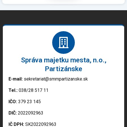
Správa majetku mesta, n.o.,
Partizánske
E-mail:
sekretariat@smmpartizanske.sk
Tel.:
038/28 517 11
IČO:
379 23 145
DIČ:
2022092963
IČ DPH:
SK2022092963