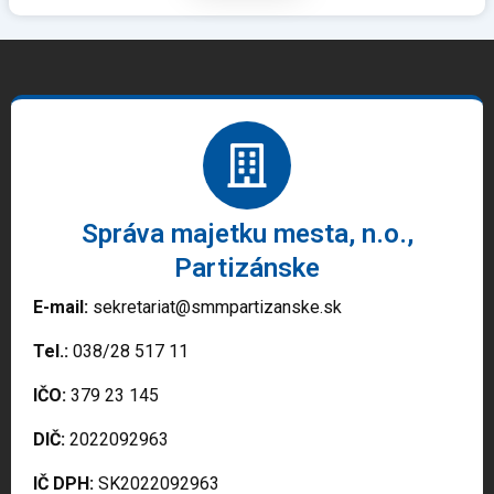
Správa majetku mesta, n.o.,
Partizánske
E-mail:
sekretariat@smmpartizanske.sk
Tel.:
038/28 517 11
IČO:
379 23 145
DIČ:
2022092963
IČ DPH:
SK2022092963