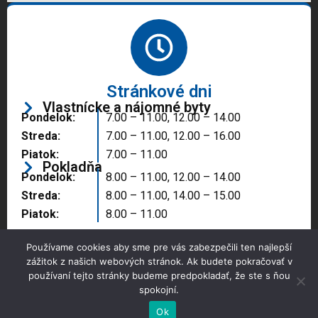
Stránkové dni
Vlastnícke a nájomné byty
Pondelok:
7.00 – 11.00, 12.00 – 14.00
Streda:
7.00 – 11.00, 12.00 – 16.00
Piatok:
7.00 – 11.00
Pokladňa
Pondelok:
8.00 – 11.00, 12.00 – 14.00
Streda:
8.00 – 11.00, 14.00 – 15.00
Piatok:
8.00 – 11.00
Používame cookies aby sme pre vás zabezpečili ten najlepší
zážitok z našich webových stránok. Ak budete pokračovať v
používaní tejto stránky budeme predpokladať, že ste s ňou
spokojní.
Copyright © 2025 Správa majetku mesta, n.o.,
Partizánske
Ok