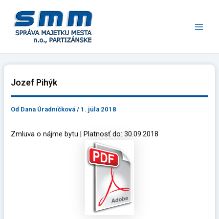
Preskočiť
Main
na
Men
obsah
Jozef Pihýk
Od
Dana Úradníčková
/
1. júla 2018
Zmluva o nájme bytu | Platnosť do: 30.09.2018