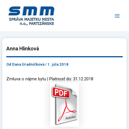
Preskočiť
Main
na
Men
obsah
Anna Hlinková
Od
Dana Úradníčková
/
1. júla 2018
Zmluva o nájme bytu | Platnosť do: 31.12.2018