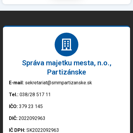
Správa majetku mesta, n.o.,
Partizánske
E-mail:
sekretariat@smmpartizanske.sk
Tel.:
038/28 517 11
IČO:
379 23 145
DIČ:
2022092963
IČ DPH:
SK2022092963