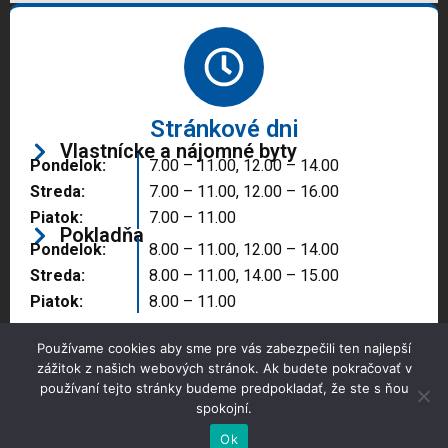
Stránkové dni
Vlastnícke a nájomné byty
Pondelok:
7.00 – 11.00, 12.00 – 14.00
Streda:
7.00 – 11.00, 12.00 – 16.00
Piatok:
7.00 – 11.00
Pokladňa
Pondelok:
8.00 – 11.00, 12.00 – 14.00
Streda:
8.00 – 11.00, 14.00 – 15.00
Piatok:
8.00 – 11.00
Používame cookies aby sme pre vás zabezpečili ten najlepší
zážitok z našich webových stránok. Ak budete pokračovať v
používaní tejto stránky budeme predpokladať, že ste s ňou
spokojní.
Copyright © 2025 Správa majetku mesta, n.o.,
Partizánske
Ok