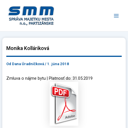
Preskočiť
Main
na
Men
obsah
Monika Kolláriková
Od
Dana Úradníčková
/
1. júna 2018
Zmluva o nájme bytu | Platnosť do: 31.05.2019