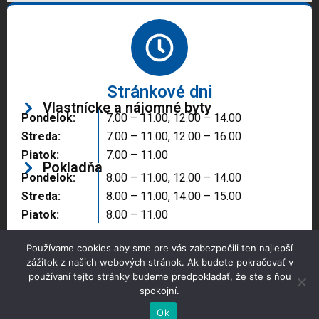
Stránkové dni
Vlastnícke a nájomné byty
Pondelok:
7.00 – 11.00, 12.00 – 14.00
Streda:
7.00 – 11.00, 12.00 – 16.00
Piatok:
7.00 – 11.00
Pokladňa
Pondelok:
8.00 – 11.00, 12.00 – 14.00
Streda:
8.00 – 11.00, 14.00 – 15.00
Piatok:
8.00 – 11.00
Používame cookies aby sme pre vás zabezpečili ten najlepší
zážitok z našich webových stránok. Ak budete pokračovať v
používaní tejto stránky budeme predpokladať, že ste s ňou
spokojní.
Copyright © 2025 Správa majetku mesta, n.o.,
Partizánske
Ok