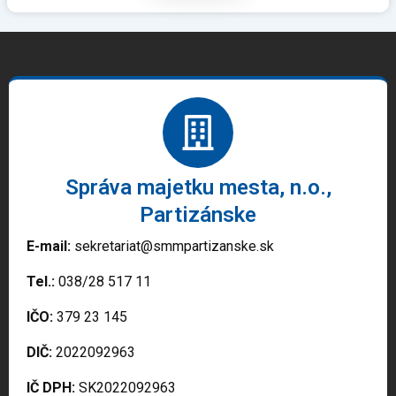
Správa majetku mesta, n.o.,
Partizánske
E-mail:
sekretariat@smmpartizanske.sk
Tel.:
038/28 517 11
IČO:
379 23 145
DIČ:
2022092963
IČ DPH:
SK2022092963