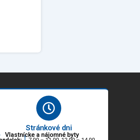
Stránkové dni
Vlastnícke a nájomné byty
ondelok:
7.00 – 11.00, 12.00 – 14.00