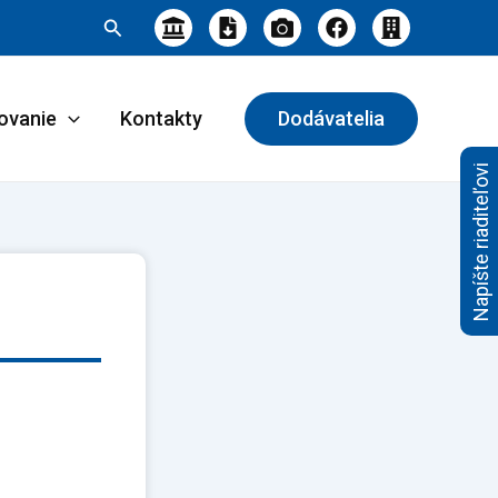
Hľadať
ovanie
Kontakty
Dodávatelia
Napíšte riaditeľovi