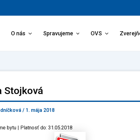
O nás
Spravujeme
OVS
Zverejň
a Stojková
adníčková
/
1. mája 2018
me bytu | Platnosť do: 31.05.2018