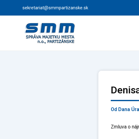
Preskočiť
sekretariat@smmpartizanske.sk
na
obsah
Denis
Od
Dana Úr
Zmluva o náj