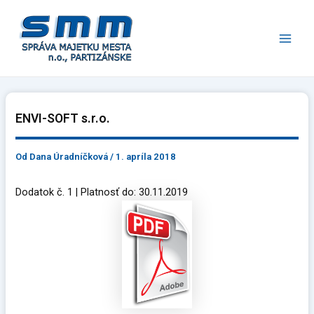
Preskočiť
Main
na
Men
obsah
ENVI-SOFT s.r.o.
Od
Dana Úradníčková
/
1. apríla 2018
Dodatok č. 1 | Platnosť do: 30.11.2019