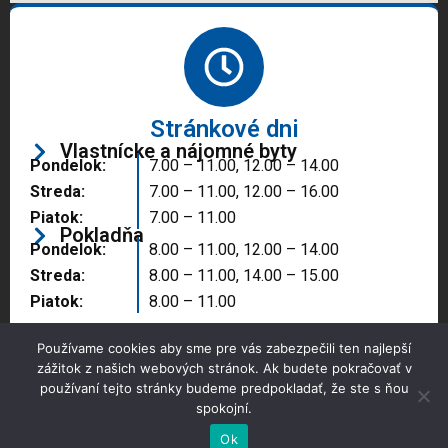
Stránkové dni
Vlastnícke a nájomné byty
Pondelok:
7.00 – 11.00, 12.00 – 14.00
Streda:
7.00 – 11.00, 12.00 – 16.00
Piatok:
7.00 – 11.00
Pokladňa
Pondelok:
8.00 – 11.00, 12.00 – 14.00
Streda:
8.00 – 11.00, 14.00 – 15.00
Piatok:
8.00 – 11.00
Používame cookies aby sme pre vás zabezpečili ten najlepší
zážitok z našich webových stránok. Ak budete pokračovať v
používaní tejto stránky budeme predpokladať, že ste s ňou
spokojní.
Copyright © 2025 Správa majetku mesta, n.o.,
Partizánske
Ok