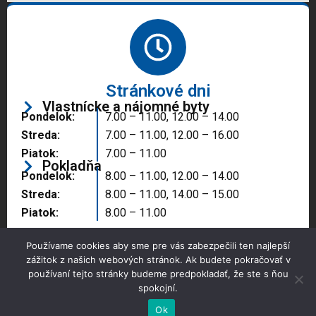
Stránkové dni
Vlastnícke a nájomné byty
Pondelok:
7.00 – 11.00, 12.00 – 14.00
Streda:
7.00 – 11.00, 12.00 – 16.00
Piatok:
7.00 – 11.00
Pokladňa
Pondelok:
8.00 – 11.00, 12.00 – 14.00
Streda:
8.00 – 11.00, 14.00 – 15.00
Piatok:
8.00 – 11.00
Používame cookies aby sme pre vás zabezpečili ten najlepší
zážitok z našich webových stránok. Ak budete pokračovať v
používaní tejto stránky budeme predpokladať, že ste s ňou
spokojní.
Copyright © 2025 Správa majetku mesta, n.o.,
Partizánske
Ok