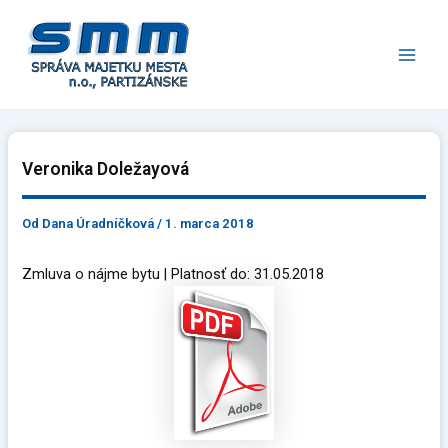
Preskočiť
Main
na
Men
obsah
Veronika Doležayová
Od
Dana Úradníčková
/
1. marca 2018
Zmluva o nájme bytu | Platnosť do: 31.05.2018