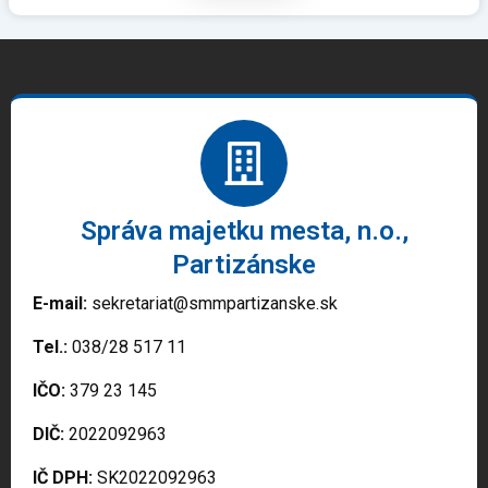
Správa majetku mesta, n.o.,
Partizánske
E-mail:
sekretariat@smmpartizanske.sk
Tel.:
038/28 517 11
IČO:
379 23 145
DIČ:
2022092963
IČ DPH:
SK2022092963