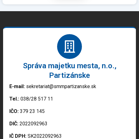
Správa majetku mesta, n.o.,
Partizánske
E-mail:
sekretariat@smmpartizanske.sk
Tel.:
038/28 517 11
IČO:
379 23 145
DIČ:
2022092963
IČ DPH:
SK2022092963