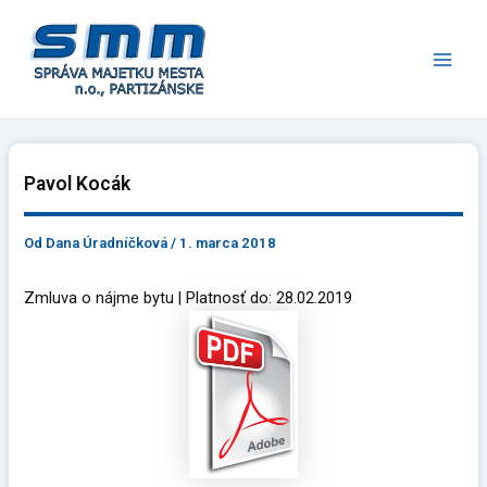
Preskočiť
Main
na
Men
obsah
Pavol Kocák
Od
Dana Úradníčková
/
1. marca 2018
Zmluva o nájme bytu | Platnosť do: 28.02.2019