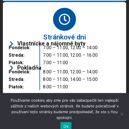
Stránkové dni
Vlastnícke a nájomné byty
Pondelok:
7.00 – 11.00, 12.00 – 14.00
Streda:
7.00 – 11.00, 12.00 – 16.00
Piatok:
7.00 – 11.00
Pokladňa
Pondelok:
8.00 – 11.00, 12.00 – 14.00
Streda:
8.00 – 11.00, 14.00 – 15.00
Piatok:
8.00 – 11.00
Používame cookies aby sme pre vás zabezpečili ten najlepší
zážitok z našich webových stránok. Ak budete pokračovať v
používaní tejto stránky budeme predpokladať, že ste s ňou
spokojní.
Copyright © 2025 Správa majetku mesta, n.o.,
Partizánske
Ok