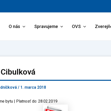
O nás
Spravujeme
OVS
Zverejň
 Cibulková
adníčková
/
1. marca 2018
me bytu | Platnosť do: 28.02.2019