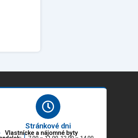
Stránkové dni
Vlastnícke a nájomné byty
ondelok:
7.00 – 11.00, 12.00 – 14.00