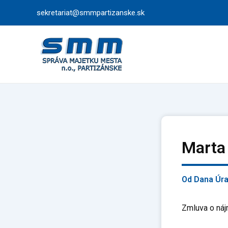
Preskočiť
sekretariat@smmpartizanske.sk
na
obsah
Marta
Od
Dana Úr
Zmluva o náj