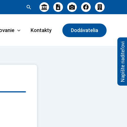
Hľadať
ovanie
Kontakty
Dodávatelia
Napíšte riaditeľovi