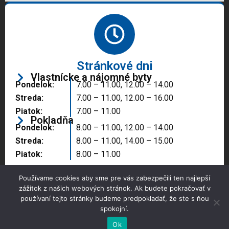
Stránkové dni
Vlastnícke a nájomné byty
Pondelok:
7.00 – 11.00, 12.00 – 14.00
Streda:
7.00 – 11.00, 12.00 – 16.00
Piatok:
7.00 – 11.00
Pokladňa
Pondelok:
8.00 – 11.00, 12.00 – 14.00
Streda:
8.00 – 11.00, 14.00 – 15.00
Piatok:
8.00 – 11.00
Používame cookies aby sme pre vás zabezpečili ten najlepší
zážitok z našich webových stránok. Ak budete pokračovať v
používaní tejto stránky budeme predpokladať, že ste s ňou
spokojní.
Copyright © 2025 Správa majetku mesta, n.o.,
Partizánske
Ok