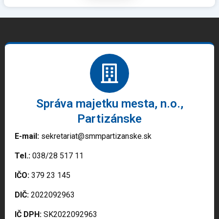
Správa majetku mesta, n.o.,
Partizánske
E-mail:
sekretariat@smmpartizanske.sk
Tel.:
038/28 517 11
IČO:
379 23 145
DIČ:
2022092963
IČ DPH:
SK2022092963