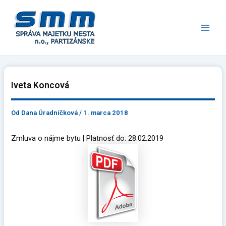
Preskočiť
Main
na
Men
obsah
Iveta Koncová
Od
Dana Úradníčková
/
1. marca 2018
Zmluva o nájme bytu | Platnosť do: 28.02.2019