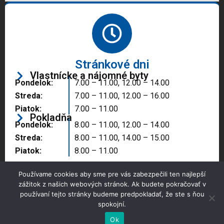
Stránkové dni
Vlastnícke a nájomné byty
Pondelok:
7.00 – 11.00, 12.00 – 14.00
Streda:
7.00 – 11.00, 12.00 – 16.00
Piatok:
7.00 – 11.00
Pokladňa
Pondelok:
8.00 – 11.00, 12.00 – 14.00
Streda:
8.00 – 11.00, 14.00 – 15.00
Piatok:
8.00 – 11.00
Používame cookies aby sme pre vás zabezpečili ten najlepší
zážitok z našich webových stránok. Ak budete pokračovať v
používaní tejto stránky budeme predpokladať, že ste s ňou
spokojní.
Copyright © 2025 Správa majetku mesta, n.o.,
Partizánske
Ok