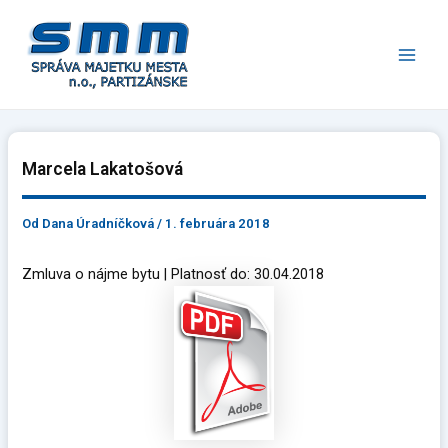
Preskočiť
Main
na
Men
obsah
Marcela Lakatošová
Od
Dana Úradníčková
/
1. februára 2018
Zmluva o nájme bytu | Platnosť do: 30.04.2018