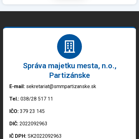
Správa majetku mesta, n.o.,
Partizánske
E-mail:
sekretariat@smmpartizanske.sk
Tel.:
038/28 517 11
IČO:
379 23 145
DIČ:
2022092963
IČ DPH:
SK2022092963