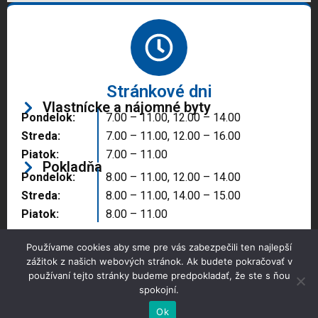
Stránkové dni
Vlastnícke a nájomné byty
Pondelok:
7.00 – 11.00, 12.00 – 14.00
Streda:
7.00 – 11.00, 12.00 – 16.00
Piatok:
7.00 – 11.00
Pokladňa
Pondelok:
8.00 – 11.00, 12.00 – 14.00
Streda:
8.00 – 11.00, 14.00 – 15.00
Piatok:
8.00 – 11.00
Používame cookies aby sme pre vás zabezpečili ten najlepší
zážitok z našich webových stránok. Ak budete pokračovať v
používaní tejto stránky budeme predpokladať, že ste s ňou
spokojní.
Copyright © 2025 Správa majetku mesta, n.o.,
Partizánske
Ok