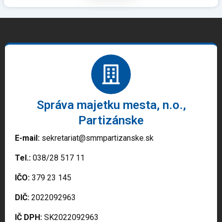
Správa majetku mesta, n.o.,
Partizánske
E-mail:
sekretariat@smmpartizanske.sk
Tel.:
038/28 517 11
IČO:
379 23 145
DIČ:
2022092963
IČ DPH:
SK2022092963