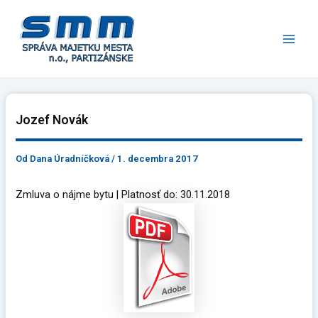
Preskočiť
Main
na
Men
obsah
Jozef Novák
Od
Dana Úradníčková
/
1. decembra 2017
Zmluva o nájme bytu | Platnosť do: 30.11.2018