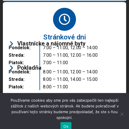
Stránkové dni
Vlastnícke a nájomné byty
Pondelok:
7.00 – 11.00, 12.00 – 14.00
Streda:
7.00 – 11.00, 12.00 – 16.00
Piatok:
7.00 – 11.00
Pokladňa
Pondelok:
8.00 – 11.00, 12.00 – 14.00
Streda:
8.00 – 11.00, 14.00 – 15.00
Piatok:
8.00 – 11.00
Používame cookies aby sme pre vás zabezpečili ten najlepší
zážitok z našich webových stránok. Ak budete pokračovať v
používaní tejto stránky budeme predpokladať, že ste s ňou
spokojní.
Copyright © 2025 Správa majetku mesta, n.o.,
Partizánske
Ok