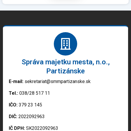
Správa majetku mesta, n.o.,
Partizánske
E-mail:
sekretariat@smmpartizanske.sk
Tel.:
038/28 517 11
IČO:
379 23 145
DIČ:
2022092963
IČ DPH:
SK2022092963