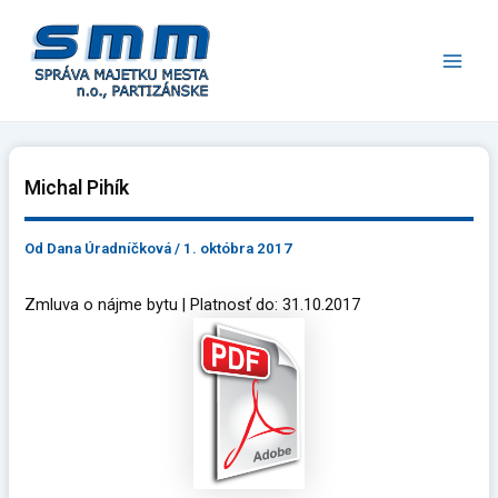
Preskočiť
Main
na
Men
obsah
Michal Pihík
Od
Dana Úradníčková
/
1. októbra 2017
Zmluva o nájme bytu | Platnosť do: 31.10.2017