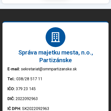
Správa majetku mesta, n.o.,
Partizánske
E-mail:
sekretariat@smmpartizanske.sk
Tel.:
038/28 517 11
IČO:
379 23 145
DIČ:
2022092963
IČ DPH:
SK2022092963