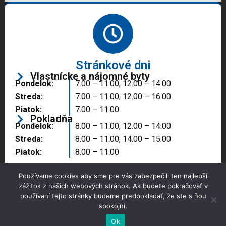
Stránkové dni
Vlastnícke a nájomné byty
Pondelok:
7.00 – 11.00, 12.00 – 14.00
Streda:
7.00 – 11.00, 12.00 – 16.00
Piatok:
7.00 – 11.00
Pokladňa
Pondelok:
8.00 – 11.00, 12.00 – 14.00
Streda:
8.00 – 11.00, 14.00 – 15.00
Piatok:
8.00 – 11.00
Používame cookies aby sme pre vás zabezpečili ten najlepší
zážitok z našich webových stránok. Ak budete pokračovať v
používaní tejto stránky budeme predpokladať, že ste s ňou
spokojní.
Copyright © 2025 Správa majetku mesta, n.o.,
Partizánske
Ok