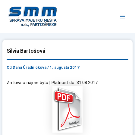
Preskočiť
Main
na
Men
obsah
Silvia Bartošová
Od
Dana Úradníčková
/
1. augusta 2017
Zmluva o nájme bytu | Platnosť do: 31.08.2017