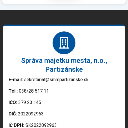
Správa majetku mesta, n.o.,
Partizánske
E-mail:
sekretariat@smmpartizanske.sk
Tel.:
038/28 517 11
IČO:
379 23 145
DIČ:
2022092963
IČ DPH:
SK2022092963