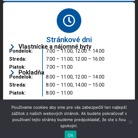
Stránkové dni
Vlastnícke a nájomné byty
Pondelok:
7.00 – 11.00, 12.00 – 14.00
Streda:
7.00 – 11.00, 12.00 – 16.00
Piatok:
7.00 – 11.00
Pokladňa
Pondelok:
8.00 – 11.00, 12.00 – 14.00
Streda:
8.00 – 11.00, 14.00 – 15.00
Piatok:
8.00 – 11.00
Používame cookies aby sme pre vás zabezpečili ten najlepší
zážitok z našich webových stránok. Ak budete pokračovať v
používaní tejto stránky budeme predpokladať, že ste s ňou
spokojní.
Copyright © 2025 Správa majetku mesta, n.o.,
Partizánske
Ok