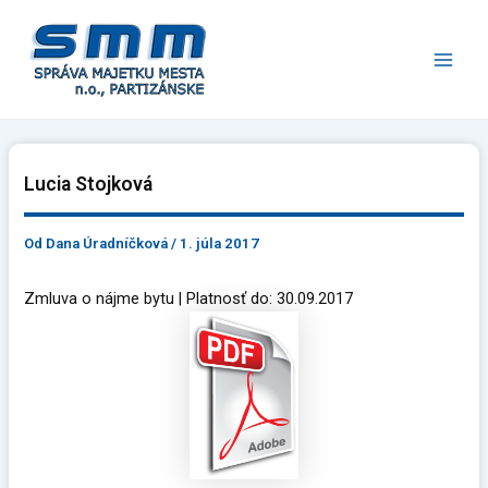
Preskočiť
Main
na
Men
obsah
Lucia Stojková
Od
Dana Úradníčková
/
1. júla 2017
Zmluva o nájme bytu | Platnosť do: 30.09.2017