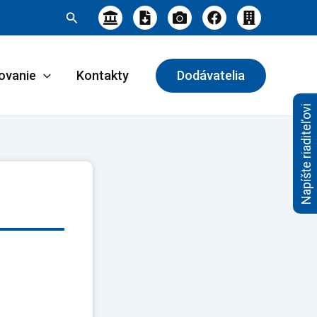
Hľadať
ovanie
Kontakty
Dodávatelia
Napíšte riaditeľovi