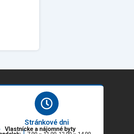
Stránkové dni
Vlastnícke a nájomné byty
ondelok:
7.00 – 11.00, 12.00 – 14.00