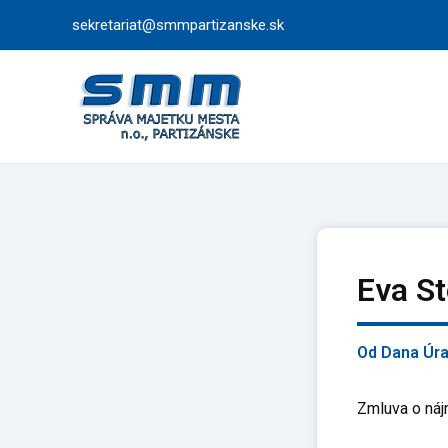
Preskočiť
sekretariat@smmpartizanske.sk
na
obsah
Eva S
Od
Dana Úr
Zmluva o náj