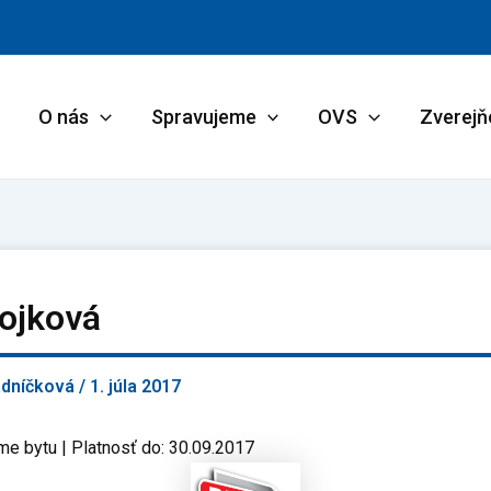
O nás
Spravujeme
OVS
Zverejň
tojková
adníčková
/
1. júla 2017
me bytu | Platnosť do: 30.09.2017