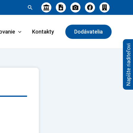
Hľadať
ovanie
Kontakty
Dodávatelia
Napíšte riaditeľovi