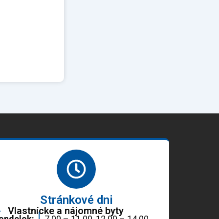
Stránkové dni
Vlastnícke a nájomné byty
ondelok:
7.00 – 11.00, 12.00 – 14.00