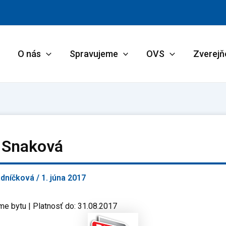
O nás
Spravujeme
OVS
Zverejň
 Snaková
adníčková
/
1. júna 2017
me bytu | Platnosť do: 31.08.2017