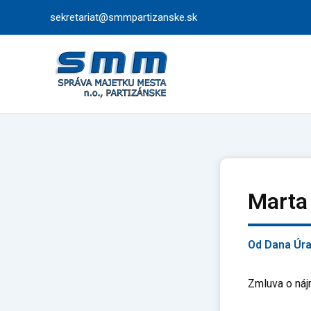
Preskočiť
sekretariat@smmpartizanske.sk
na
obsah
Marta
Od
Dana Úr
Zmluva o náj