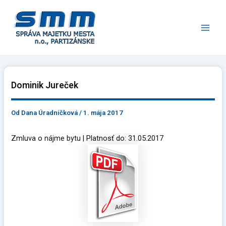
Preskočiť
Main
na
Men
obsah
Dominik Jureček
Od
Dana Úradníčková
/
1. mája 2017
Zmluva o nájme bytu | Platnosť do: 31.05.2017