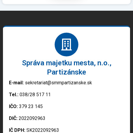
Správa majetku mesta, n.o.,
Partizánske
E-mail:
sekretariat@smmpartizanske.sk
Tel.:
038/28 517 11
IČO:
379 23 145
DIČ:
2022092963
IČ DPH:
SK2022092963