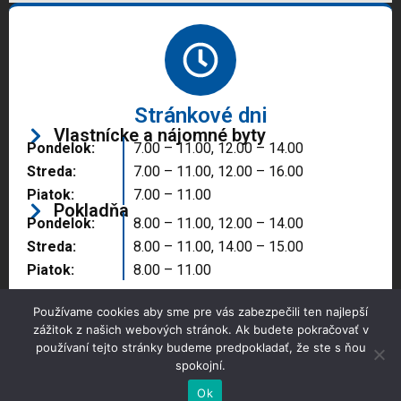
Stránkové dni
Vlastnícke a nájomné byty
Pondelok:
7.00 – 11.00, 12.00 – 14.00
Streda:
7.00 – 11.00, 12.00 – 16.00
Piatok:
7.00 – 11.00
Pokladňa
Pondelok:
8.00 – 11.00, 12.00 – 14.00
Streda:
8.00 – 11.00, 14.00 – 15.00
Piatok:
8.00 – 11.00
Používame cookies aby sme pre vás zabezpečili ten najlepší
zážitok z našich webových stránok. Ak budete pokračovať v
používaní tejto stránky budeme predpokladať, že ste s ňou
spokojní.
Copyright © 2025 Správa majetku mesta, n.o.,
Partizánske
Ok