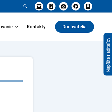
Hľadať
ovanie
Kontakty
Dodávatelia
Napíšte riaditeľovi