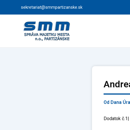
Preskočiť
sekretariat@smmpartizanske.sk
na
obsah
Andre
Od
Dana Úr
Dodatok č.1|