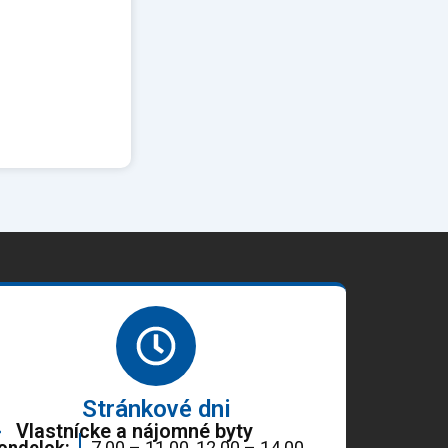
Stránkové dni
Vlastnícke a nájomné byty
ondelok:
7.00 – 11.00, 12.00 – 14.00