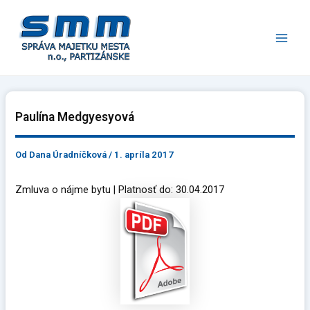
Preskočiť
Main
na
Men
obsah
Paulína Medgyesyová
Od
Dana Úradníčková
/
1. apríla 2017
Zmluva o nájme bytu | Platnosť do: 30.04.2017