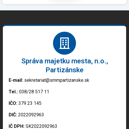
Správa majetku mesta, n.o.,
Partizánske
E-mail:
sekretariat@smmpartizanske.sk
Tel.:
038/28 517 11
IČO:
379 23 145
DIČ:
2022092963
IČ DPH:
SK2022092963