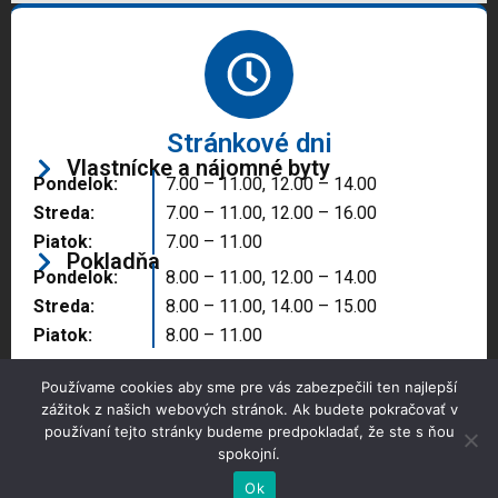
Stránkové dni
Vlastnícke a nájomné byty
Pondelok:
7.00 – 11.00, 12.00 – 14.00
Streda:
7.00 – 11.00, 12.00 – 16.00
Piatok:
7.00 – 11.00
Pokladňa
Pondelok:
8.00 – 11.00, 12.00 – 14.00
Streda:
8.00 – 11.00, 14.00 – 15.00
Piatok:
8.00 – 11.00
Používame cookies aby sme pre vás zabezpečili ten najlepší
zážitok z našich webových stránok. Ak budete pokračovať v
používaní tejto stránky budeme predpokladať, že ste s ňou
spokojní.
Copyright © 2025 Správa majetku mesta, n.o.,
Partizánske
Ok