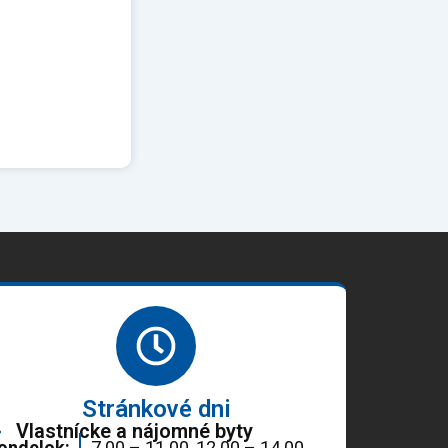
Stránkové dni
Vlastnícke a nájomné byty
ondelok:
7.00 – 11.00, 12.00 – 14.00