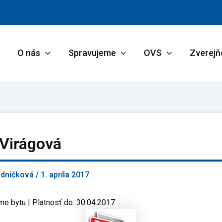
O nás
Spravujeme
OVS
Zverejň
 Virágová
adníčková
/
1. apríla 2017
me bytu | Platnosť do: 30.04.2017