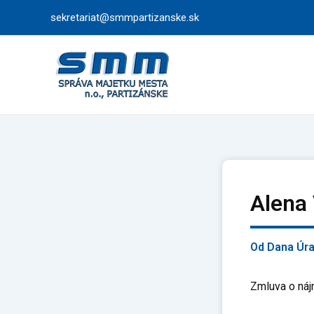
Preskočiť
sekretariat@smmpartizanske.sk
na
obsah
Alena
Od
Dana Úr
Zmluva o náj