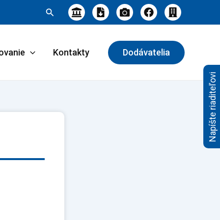
Hľadať
ovanie
Kontakty
Dodávatelia
Napíšte riaditeľovi