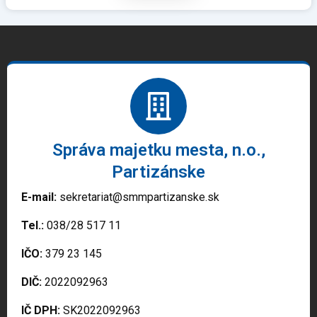
Správa majetku mesta, n.o.,
Partizánske
E-mail:
sekretariat@smmpartizanske.sk
Tel.:
038/28 517 11
IČO:
379 23 145
DIČ:
2022092963
IČ DPH:
SK2022092963