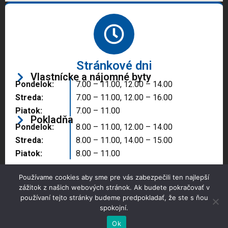
Stránkové dni
Vlastnícke a nájomné byty
Pondelok:
7.00 – 11.00, 12.00 – 14.00
Streda:
7.00 – 11.00, 12.00 – 16.00
Piatok:
7.00 – 11.00
Pokladňa
Pondelok:
8.00 – 11.00, 12.00 – 14.00
Streda:
8.00 – 11.00, 14.00 – 15.00
Piatok:
8.00 – 11.00
Používame cookies aby sme pre vás zabezpečili ten najlepší
zážitok z našich webových stránok. Ak budete pokračovať v
používaní tejto stránky budeme predpokladať, že ste s ňou
spokojní.
Copyright © 2025 Správa majetku mesta, n.o.,
Partizánske
Ok