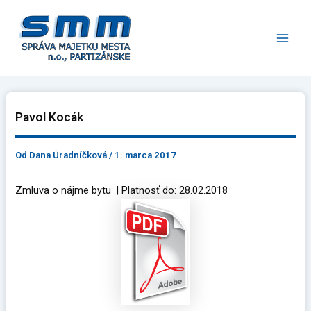
Preskočiť
Main
na
Men
obsah
Pavol Kocák
Od
Dana Úradníčková
/
1. marca 2017
Zmluva o nájme bytu | Platnosť do: 28.02.2018