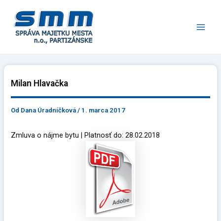
Preskočiť
Main
na
Men
obsah
Milan Hlavačka
Od
Dana Úradníčková
/
1. marca 2017
Zmluva o nájme bytu | Platnosť do: 28.02.2018