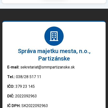
Správa majetku mesta, n.o.,
Partizánske
E-mail:
sekretariat@smmpartizanske.sk
Tel.:
038/28 517 11
IČO:
379 23 145
DIČ:
2022092963
IČ DPH:
SK2022092963