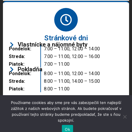
Stránkové dni
Vlastnícke a nájomné byty
Pondelok:
7.00 – 11.00, 12.00 – 14.00
Streda:
7.00 – 11.00, 12.00 – 16.00
Piatok:
7.00 – 11.00
Pokladňa
Pondelok:
8.00 – 11.00, 12.00 – 14.00
Streda:
8.00 – 11.00, 14.00 – 15.00
Piatok:
8.00 – 11.00
Používame cookies aby sme pre vás zabezpečili ten najlepší
zážitok z našich webových stránok. Ak budete pokračovať v
používaní tejto stránky budeme predpokladať, že ste s ňou
spokojní.
Copyright © 2025 Správa majetku mesta, n.o.,
Partizánske
Ok