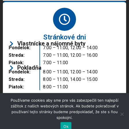
Stránkové dni
Vlastnícke a nájomné byty
Pondelok:
7.00 – 11.00, 12.00 – 14.00
Streda:
7.00 – 11.00, 12.00 – 16.00
Piatok:
7.00 – 11.00
Pokladňa
Pondelok:
8.00 – 11.00, 12.00 – 14.00
Streda:
8.00 – 11.00, 14.00 – 15.00
Piatok:
8.00 – 11.00
Používame cookies aby sme pre vás zabezpečili ten najlepší
zážitok z našich webových stránok. Ak budete pokračovať v
používaní tejto stránky budeme predpokladať, že ste s ňou
spokojní.
Copyright © 2025 Správa majetku mesta, n.o.,
Partizánske
Ok