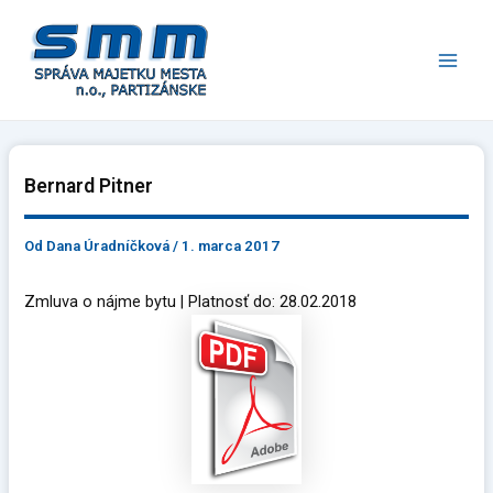
Preskočiť
Main
na
Men
obsah
Bernard Pitner
Od
Dana Úradníčková
/
1. marca 2017
Zmluva o nájme bytu | Platnosť do: 28.02.2018