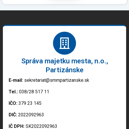
Správa majetku mesta, n.o.,
Partizánske
E-mail:
sekretariat@smmpartizanske.sk
Tel.:
038/28 517 11
IČO:
379 23 145
DIČ:
2022092963
IČ DPH:
SK2022092963