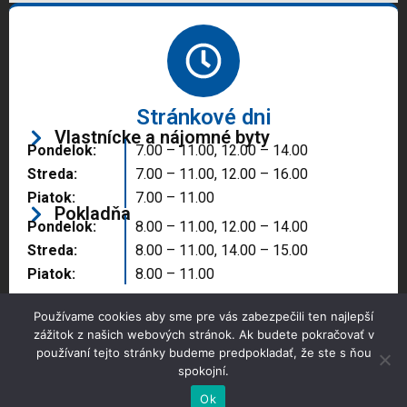
Stránkové dni
Vlastnícke a nájomné byty
Pondelok:
7.00 – 11.00, 12.00 – 14.00
Streda:
7.00 – 11.00, 12.00 – 16.00
Piatok:
7.00 – 11.00
Pokladňa
Pondelok:
8.00 – 11.00, 12.00 – 14.00
Streda:
8.00 – 11.00, 14.00 – 15.00
Piatok:
8.00 – 11.00
Používame cookies aby sme pre vás zabezpečili ten najlepší
zážitok z našich webových stránok. Ak budete pokračovať v
používaní tejto stránky budeme predpokladať, že ste s ňou
spokojní.
Copyright © 2025 Správa majetku mesta, n.o.,
Partizánske
Ok