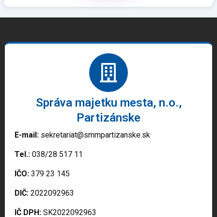
Správa majetku mesta, n.o.,
Partizánske
E-mail:
sekretariat@smmpartizanske.sk
Tel.:
038/28 517 11
IČO:
379 23 145
DIČ:
2022092963
IČ DPH:
SK2022092963