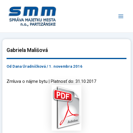
Preskočiť
Main
na
Men
obsah
Gabriela Mališová
Od
Dana Úradníčková
/
1. novembra 2016
Zmluva o nájme bytu | Platnosť do: 31.10.2017