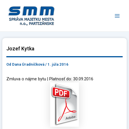
Preskočiť
Main
na
Men
obsah
Jozef Kytka
Od
Dana Úradníčková
/
1. júla 2016
Zmluva o nájme bytu | Platnosť do: 30.09.2016