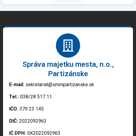
Správa majetku mesta, n.o.,
Partizánske
E-mail:
sekretariat@smmpartizanske.sk
Tel.:
038/28 517 11
IČO:
379 23 145
DIČ:
2022092963
IČ DPH:
SK2022092963