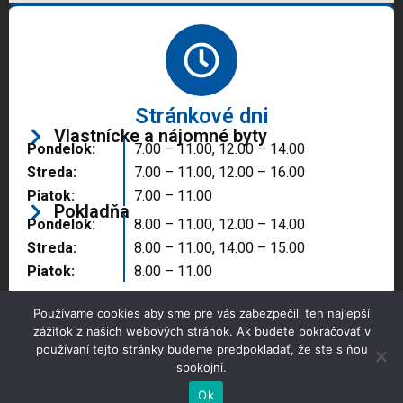
Stránkové dni
Vlastnícke a nájomné byty
Pondelok:
7.00 – 11.00, 12.00 – 14.00
Streda:
7.00 – 11.00, 12.00 – 16.00
Piatok:
7.00 – 11.00
Pokladňa
Pondelok:
8.00 – 11.00, 12.00 – 14.00
Streda:
8.00 – 11.00, 14.00 – 15.00
Piatok:
8.00 – 11.00
Používame cookies aby sme pre vás zabezpečili ten najlepší
zážitok z našich webových stránok. Ak budete pokračovať v
používaní tejto stránky budeme predpokladať, že ste s ňou
spokojní.
Copyright © 2025 Správa majetku mesta, n.o.,
Partizánske
Ok