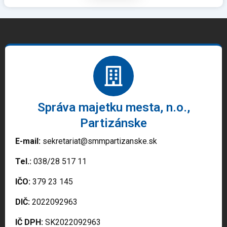
Správa majetku mesta, n.o.,
Partizánske
E-mail:
sekretariat@smmpartizanske.sk
Tel.:
038/28 517 11
IČO:
379 23 145
DIČ:
2022092963
IČ DPH:
SK2022092963