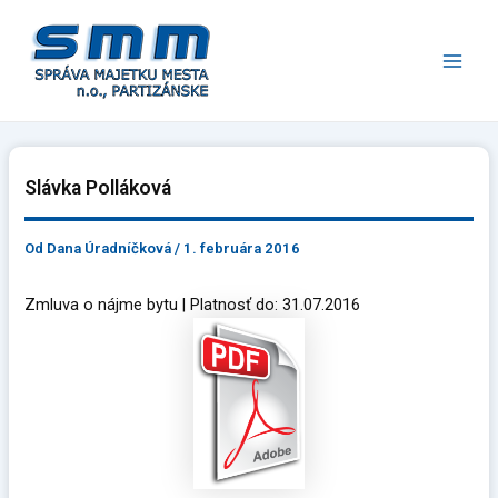
Preskočiť
Main
na
Men
obsah
Slávka Polláková
Od
Dana Úradníčková
/
1. februára 2016
Zmluva o nájme bytu | Platnosť do: 31.07.2016