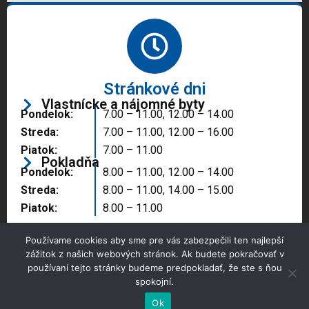
Stránkové dni
Vlastnícke a nájomné byty
Pondelok:
7.00 – 11.00, 12.00 – 14.00
Streda:
7.00 – 11.00, 12.00 – 16.00
Piatok:
7.00 – 11.00
Pokladňa
Pondelok:
8.00 – 11.00, 12.00 – 14.00
Streda:
8.00 – 11.00, 14.00 – 15.00
Piatok:
8.00 – 11.00
Používame cookies aby sme pre vás zabezpečili ten najlepší
zážitok z našich webových stránok. Ak budete pokračovať v
používaní tejto stránky budeme predpokladať, že ste s ňou
spokojní.
Copyright © 2025 Správa majetku mesta, n.o.,
Partizánske
Ok