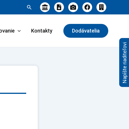
Hľadať
ovanie
Kontakty
Dodávatelia
Napíšte riaditeľovi