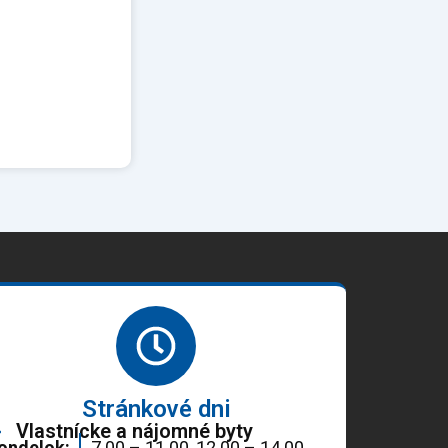
Stránkové dni
Vlastnícke a nájomné byty
ondelok:
7.00 – 11.00, 12.00 – 14.00