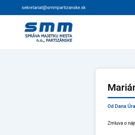
Preskočiť
sekretariat@smmpartizanske.sk
na
obsah
Mariá
Od
Dana Úr
Zmluva o náj