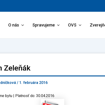
O nás
Spravujeme
OVS
Zverejň
n Zeleňák
adníčková
/
1. februára 2016
me bytu | Platnosť do: 30.04.2016