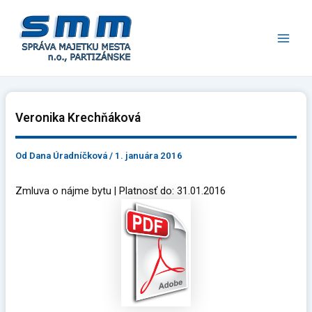
Preskočiť
Main
na
Men
obsah
Veronika Krechňáková
Od
Dana Úradníčková
/
1. januára 2016
Zmluva o nájme bytu | Platnosť do: 31.01.2016