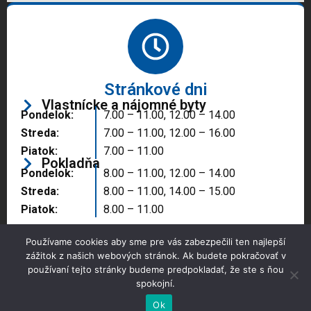
Stránkové dni
Vlastnícke a nájomné byty
Pondelok:
7.00 – 11.00, 12.00 – 14.00
Streda:
7.00 – 11.00, 12.00 – 16.00
Piatok:
7.00 – 11.00
Pokladňa
Pondelok:
8.00 – 11.00, 12.00 – 14.00
Streda:
8.00 – 11.00, 14.00 – 15.00
Piatok:
8.00 – 11.00
Používame cookies aby sme pre vás zabezpečili ten najlepší
zážitok z našich webových stránok. Ak budete pokračovať v
používaní tejto stránky budeme predpokladať, že ste s ňou
spokojní.
Copyright © 2025 Správa majetku mesta, n.o.,
Partizánske
Ok