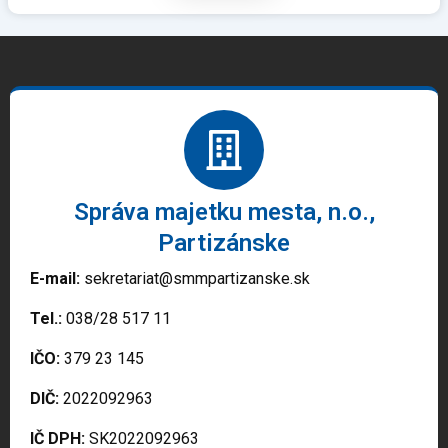
Správa majetku mesta, n.o.,
Partizánske
E-mail:
sekretariat@smmpartizanske.sk
Tel.:
038/28 517 11
IČO:
379 23 145
DIČ:
2022092963
IČ DPH:
SK2022092963