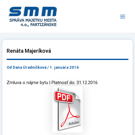
Preskočiť
Main
na
Men
obsah
Renáta Majeríková
Od
Dana Úradníčková
/
1. januára 2016
Zmluva o nájme bytu | Platnosť do: 31.12.2016