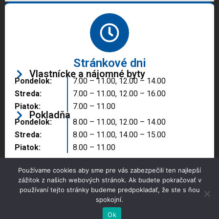
Stránkové dni
Vlastnícke a nájomné byty
Pondelok:
7.00 – 11.00, 12.00 – 14.00
Streda:
7.00 – 11.00, 12.00 – 16.00
Piatok:
7.00 – 11.00
Pokladňa
Pondelok:
8.00 – 11.00, 12.00 – 14.00
Streda:
8.00 – 11.00, 14.00 – 15.00
Piatok:
8.00 – 11.00
Používame cookies aby sme pre vás zabezpečili ten najlepší
zážitok z našich webových stránok. Ak budete pokračovať v
používaní tejto stránky budeme predpokladať, že ste s ňou
spokojní.
Copyright © 2025 Správa majetku mesta, n.o.,
Partizánske
Ok