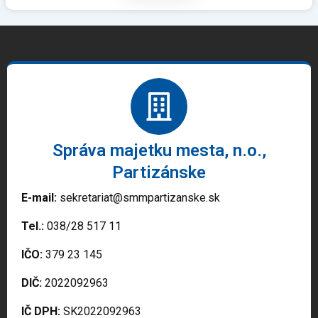
Správa majetku mesta, n.o.,
Partizánske
E-mail:
sekretariat@smmpartizanske.sk
Tel.:
038/28 517 11
IČO:
379 23 145
DIČ:
2022092963
IČ DPH:
SK2022092963