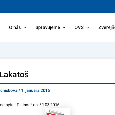
O nás
Spravujeme
OVS
Zverejň
 Lakatoš
adníčková
/
1. januára 2016
me bytu | Platnosť do: 31.03.2016