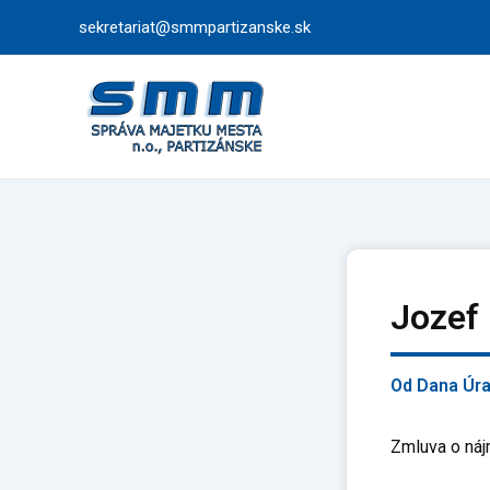
Preskočiť
sekretariat@smmpartizanske.sk
na
obsah
Jozef
Od
Dana Úr
Zmluva o náj