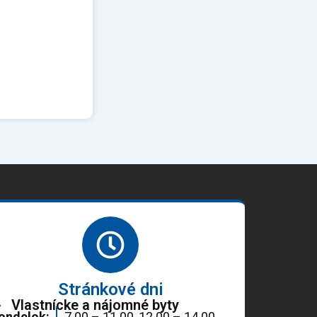
Stránkové dni
Vlastnícke a nájomné byty
ondelok:
7.00 – 11.00, 12.00 – 14.00