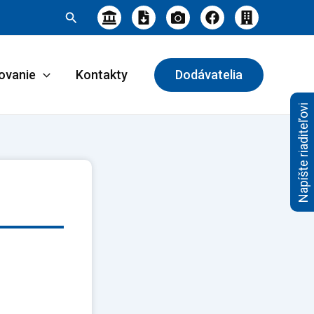
Hľadať
ovanie
Kontakty
Dodávatelia
Napíšte riaditeľovi