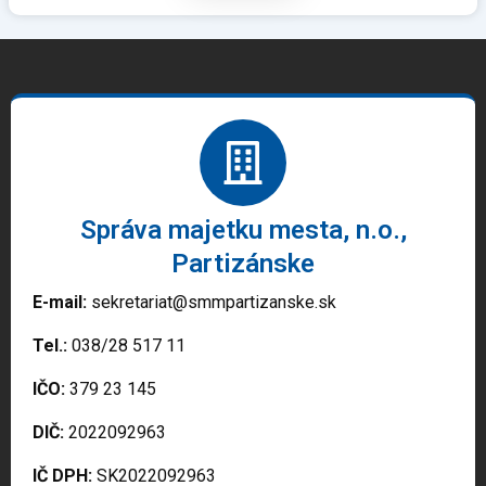
Správa majetku mesta, n.o.,
Partizánske
E-mail:
sekretariat@smmpartizanske.sk
Tel.:
038/28 517 11
IČO:
379 23 145
DIČ:
2022092963
IČ DPH:
SK2022092963