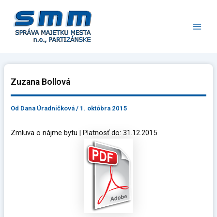
Preskočiť
Main
na
Men
obsah
Zuzana Bollová
Od
Dana Úradníčková
/
1. októbra 2015
Zmluva o nájme bytu | Platnosť do: 31.12.2015