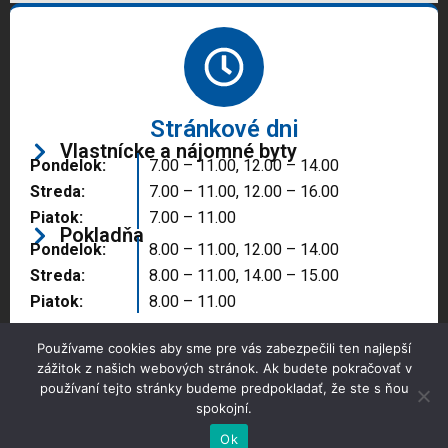
Stránkové dni
Vlastnícke a nájomné byty
Pondelok:
7.00 – 11.00, 12.00 – 14.00
Streda:
7.00 – 11.00, 12.00 – 16.00
Piatok:
7.00 – 11.00
Pokladňa
Pondelok:
8.00 – 11.00, 12.00 – 14.00
Streda:
8.00 – 11.00, 14.00 – 15.00
Piatok:
8.00 – 11.00
Používame cookies aby sme pre vás zabezpečili ten najlepší
zážitok z našich webových stránok. Ak budete pokračovať v
používaní tejto stránky budeme predpokladať, že ste s ňou
spokojní.
Copyright © 2025 Správa majetku mesta, n.o.,
Partizánske
Ok