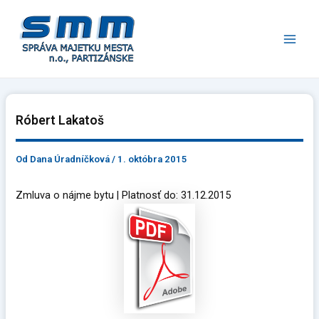
Preskočiť
Main
na
Men
obsah
Róbert Lakatoš
Od
Dana Úradníčková
/
1. októbra 2015
Zmluva o nájme bytu | Platnosť do: 31.12.2015