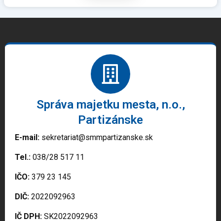
Správa majetku mesta, n.o.,
Partizánske
E-mail:
sekretariat@smmpartizanske.sk
Tel.:
038/28 517 11
IČO:
379 23 145
DIČ:
2022092963
IČ DPH:
SK2022092963