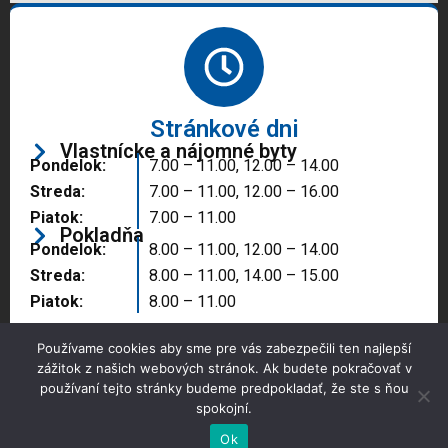
Stránkové dni
Vlastnícke a nájomné byty
Pondelok:
7.00 – 11.00, 12.00 – 14.00
Streda:
7.00 – 11.00, 12.00 – 16.00
Piatok:
7.00 – 11.00
Pokladňa
Pondelok:
8.00 – 11.00, 12.00 – 14.00
Streda:
8.00 – 11.00, 14.00 – 15.00
Piatok:
8.00 – 11.00
Používame cookies aby sme pre vás zabezpečili ten najlepší
zážitok z našich webových stránok. Ak budete pokračovať v
používaní tejto stránky budeme predpokladať, že ste s ňou
spokojní.
Copyright © 2025 Správa majetku mesta, n.o.,
Partizánske
Ok