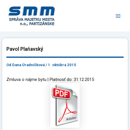
Preskočiť
Main
na
Men
obsah
Pavol Plaňavský
Od
Dana Úradníčková
/
1. októbra 2015
Zmluva o nájme bytu | Platnosť do: 31.12.2015