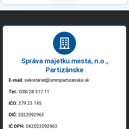
Správa majetku mesta, n.o.,
Partizánske
E-mail:
sekretariat@smmpartizanske.sk
Tel.:
038/28 517 11
IČO:
379 23 145
DIČ:
2022092963
IČ DPH:
SK2022092963