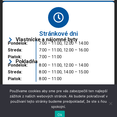
Stránkové dni
Vlastnícke a nájomné byty
Pondelok:
7.00 – 11.00, 12.00 – 14.00
Streda:
7.00 – 11.00, 12.00 – 16.00
Piatok:
7.00 – 11.00
Pokladňa
Pondelok:
8.00 – 11.00, 12.00 – 14.00
Streda:
8.00 – 11.00, 14.00 – 15.00
Piatok:
8.00 – 11.00
Používame cookies aby sme pre vás zabezpečili ten najlepší
zážitok z našich webových stránok. Ak budete pokračovať v
používaní tejto stránky budeme predpokladať, že ste s ňou
spokojní.
Copyright © 2025 Správa majetku mesta, n.o.,
Partizánske
Ok