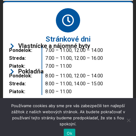
Stránkové dni
Vlastnícke a nájomné byty
Pondelok:
7.00 – 11.00, 12.00 – 14.00
Streda:
7.00 – 11.00, 12.00 – 16.00
Piatok:
7.00 – 11.00
Pokladňa
Pondelok:
8.00 – 11.00, 12.00 – 14.00
Streda:
8.00 – 11.00, 14.00 – 15.00
Piatok:
8.00 – 11.00
Používame cookies aby sme pre vás zabezpečili ten najlepší
zážitok z našich webových stránok. Ak budete pokračovať v
používaní tejto stránky budeme predpokladať, že ste s ňou
spokojní.
Copyright © 2025 Správa majetku mesta, n.o.,
Partizánske
Ok