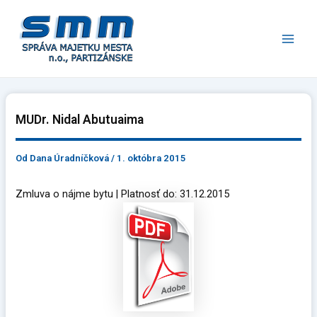
Preskočiť
Main
na
Men
obsah
MUDr. Nidal Abutuaima
Od
Dana Úradníčková
/
1. októbra 2015
Zmluva o nájme bytu | Platnosť do: 31.12.2015