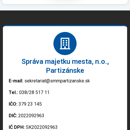
Správa majetku mesta, n.o.,
Partizánske
E-mail:
sekretariat@smmpartizanske.sk
Tel.:
038/28 517 11
IČO:
379 23 145
DIČ:
2022092963
IČ DPH:
SK2022092963