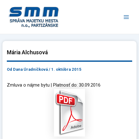
Preskočiť
Main
na
Men
obsah
Mária Alchusová
Od
Dana Úradníčková
/
1. októbra 2015
Zmluva o nájme bytu | Platnosť do: 30.09.2016