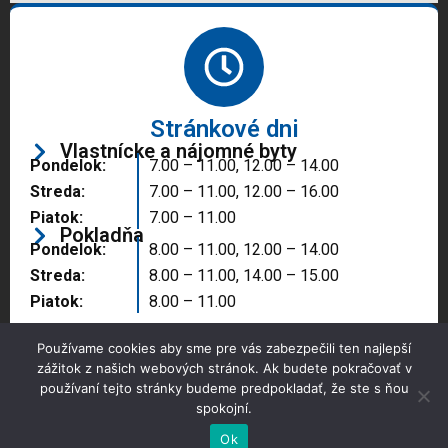
Stránkové dni
Vlastnícke a nájomné byty
Pondelok:
7.00 – 11.00, 12.00 – 14.00
Streda:
7.00 – 11.00, 12.00 – 16.00
Piatok:
7.00 – 11.00
Pokladňa
Pondelok:
8.00 – 11.00, 12.00 – 14.00
Streda:
8.00 – 11.00, 14.00 – 15.00
Piatok:
8.00 – 11.00
Používame cookies aby sme pre vás zabezpečili ten najlepší
zážitok z našich webových stránok. Ak budete pokračovať v
používaní tejto stránky budeme predpokladať, že ste s ňou
spokojní.
Copyright © 2025 Správa majetku mesta, n.o.,
Partizánske
Ok