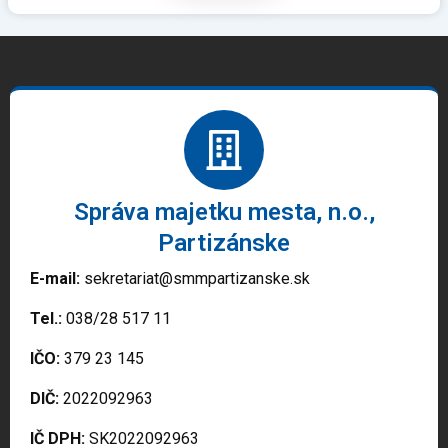
Správa majetku mesta, n.o.,
Partizánske
E-mail:
sekretariat@smmpartizanske.sk
Tel.:
038/28 517 11
IČO:
379 23 145
DIČ:
2022092963
IČ DPH:
SK2022092963