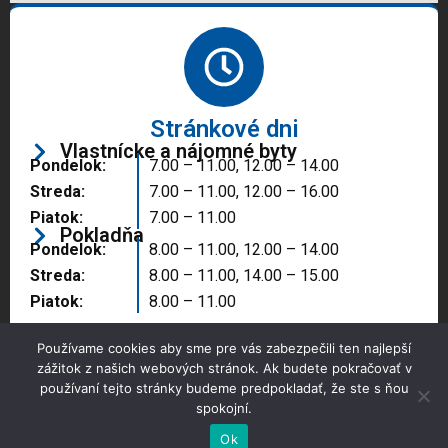
Stránkové dni
Vlastnícke a nájomné byty
Pondelok:
7.00 – 11.00, 12.00 – 14.00
Streda:
7.00 – 11.00, 12.00 – 16.00
Piatok:
7.00 – 11.00
Pokladňa
Pondelok:
8.00 – 11.00, 12.00 – 14.00
Streda:
8.00 – 11.00, 14.00 – 15.00
Piatok:
8.00 – 11.00
Používame cookies aby sme pre vás zabezpečili ten najlepší
zážitok z našich webových stránok. Ak budete pokračovať v
používaní tejto stránky budeme predpokladať, že ste s ňou
spokojní.
Copyright © 2025 Správa majetku mesta, n.o.,
Partizánske
Ok