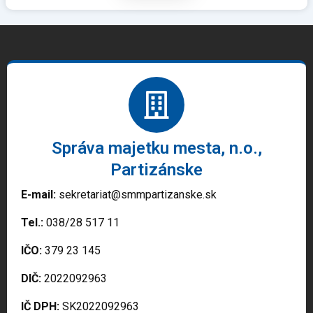
Správa majetku mesta, n.o.,
Partizánske
E-mail:
sekretariat@smmpartizanske.sk
Tel.:
038/28 517 11
IČO:
379 23 145
DIČ:
2022092963
IČ DPH:
SK2022092963