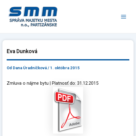
Preskočiť
Main
na
Men
obsah
Eva Dunková
Od
Dana Úradníčková
/
1. októbra 2015
Zmluva o nájme bytu | Platnosť do: 31.12.2015