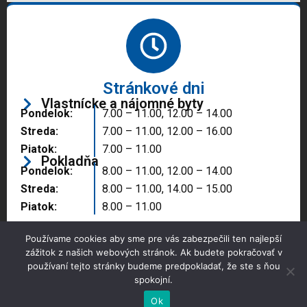
Stránkové dni
Vlastnícke a nájomné byty
Pondelok:
7.00 – 11.00, 12.00 – 14.00
Streda:
7.00 – 11.00, 12.00 – 16.00
Piatok:
7.00 – 11.00
Pokladňa
Pondelok:
8.00 – 11.00, 12.00 – 14.00
Streda:
8.00 – 11.00, 14.00 – 15.00
Piatok:
8.00 – 11.00
Používame cookies aby sme pre vás zabezpečili ten najlepší
zážitok z našich webových stránok. Ak budete pokračovať v
používaní tejto stránky budeme predpokladať, že ste s ňou
spokojní.
Copyright © 2025 Správa majetku mesta, n.o.,
Partizánske
Ok