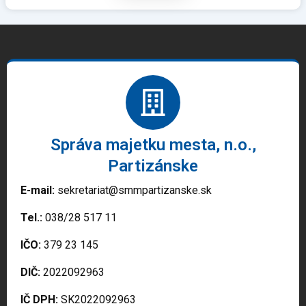
Správa majetku mesta, n.o.,
Partizánske
E-mail:
sekretariat@smmpartizanske.sk
Tel.:
038/28 517 11
IČO:
379 23 145
DIČ:
2022092963
IČ DPH:
SK2022092963