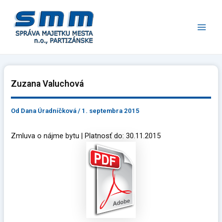
Preskočiť
Main
na
Men
obsah
Zuzana Valuchová
Od
Dana Úradníčková
/
1. septembra 2015
Zmluva o nájme bytu | Platnosť do: 30.11.2015