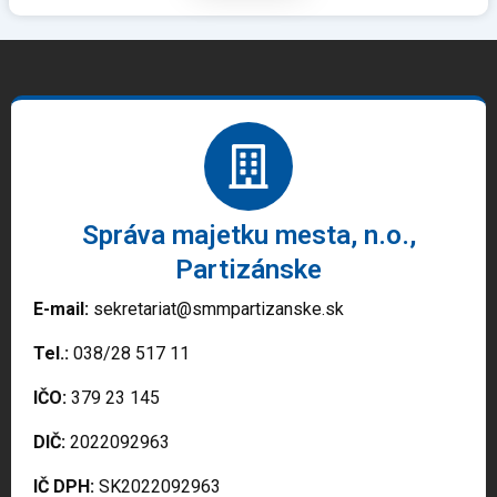
Správa majetku mesta, n.o.,
Partizánske
E-mail:
sekretariat@smmpartizanske.sk
Tel.:
038/28 517 11
IČO:
379 23 145
DIČ:
2022092963
IČ DPH:
SK2022092963