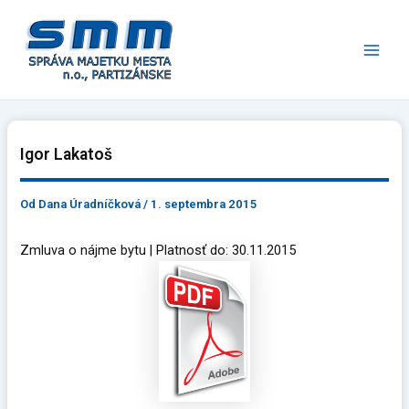
Preskočiť
Main
na
Men
obsah
Igor Lakatoš
Od
Dana Úradníčková
/
1. septembra 2015
Zmluva o nájme bytu | Platnosť do: 30.11.2015