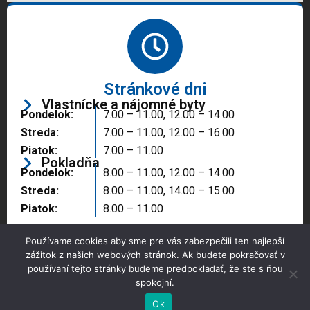
Stránkové dni
Vlastnícke a nájomné byty
Pondelok:
7.00 – 11.00, 12.00 – 14.00
Streda:
7.00 – 11.00, 12.00 – 16.00
Piatok:
7.00 – 11.00
Pokladňa
Pondelok:
8.00 – 11.00, 12.00 – 14.00
Streda:
8.00 – 11.00, 14.00 – 15.00
Piatok:
8.00 – 11.00
Používame cookies aby sme pre vás zabezpečili ten najlepší
zážitok z našich webových stránok. Ak budete pokračovať v
používaní tejto stránky budeme predpokladať, že ste s ňou
spokojní.
Copyright © 2025 Správa majetku mesta, n.o.,
Partizánske
Ok